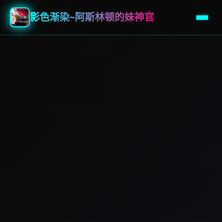
影色渐染~阿斯林顿的妹神官