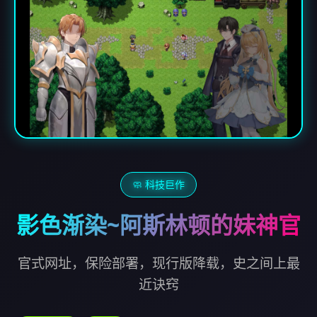
🧼 科技巨作
影色渐染~阿斯林顿的妹神官
官式网址，保险部署，现行版降载，史之间上最
近诀窍