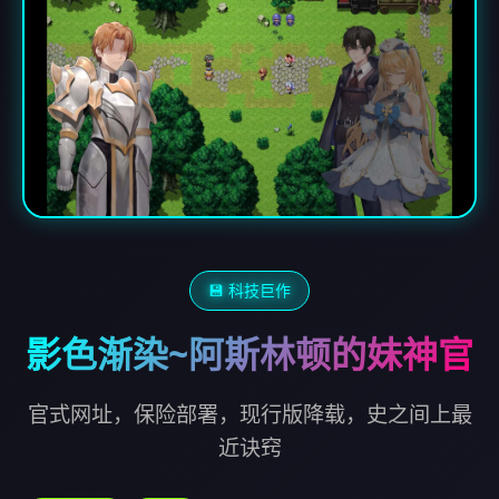
💾 科技巨作
影色渐染~阿斯林顿的妹神官
官式网址，保险部署，现行版降载，史之间上最
近诀窍