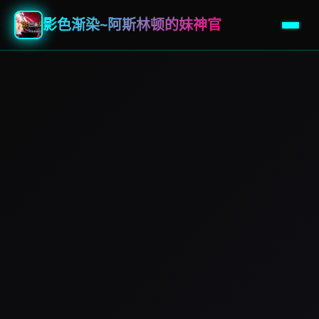
影色渐染~阿斯林顿的妹神官