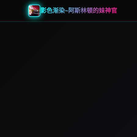
影色渐染~阿斯林顿的妹神官