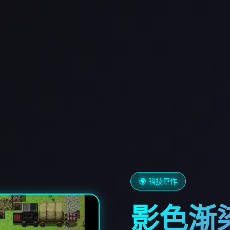
🌍 科技巨作
影色渐