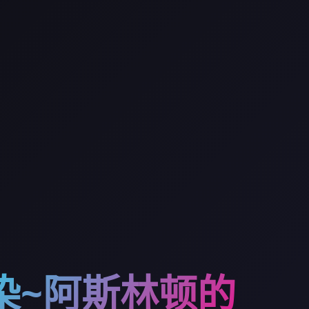
染~阿斯林顿的