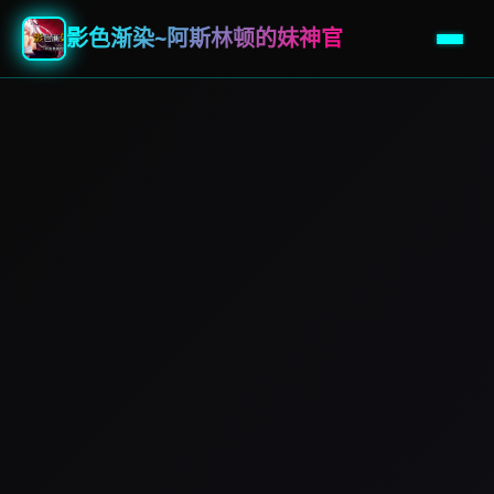
影色渐染~阿斯林顿的妹神官