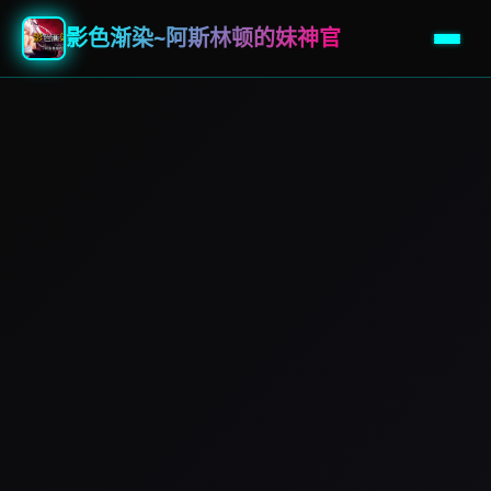
影色渐染~阿斯林顿的妹神官