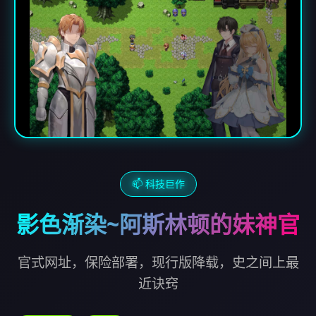
📫 科技巨作
影色渐染~阿斯林顿的妹神官
官式网址，保险部署，现行版降载，史之间上最
近诀窍