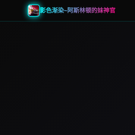
影色渐染~阿斯林顿的妹神官