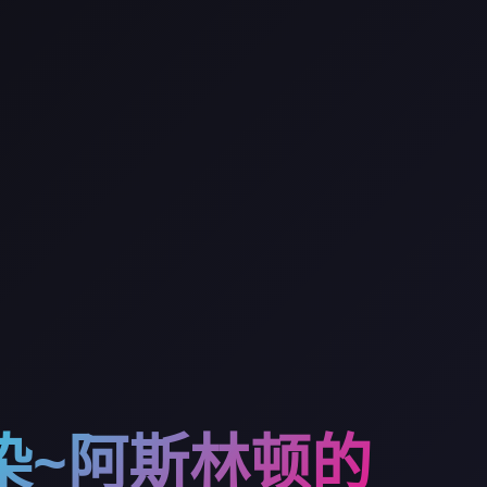
染~阿斯林顿的