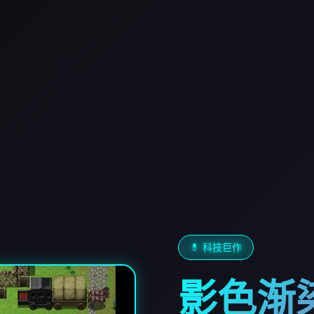
💊 科技巨作
影色渐