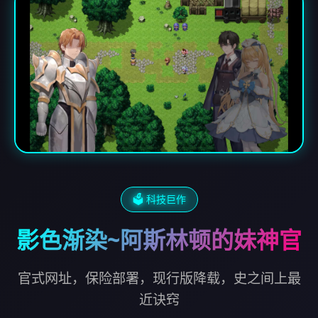
🗳️ 科技巨作
影色渐染~阿斯林顿的妹神官
官式网址，保险部署，现行版降载，史之间上最
近诀窍