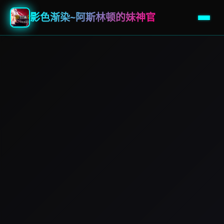
影色渐染~阿斯林顿的妹神官