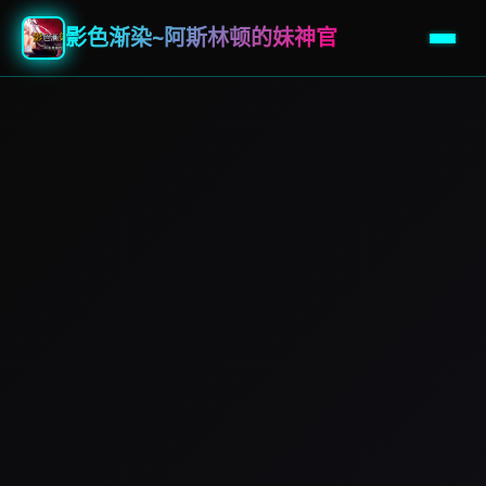
影色渐染~阿斯林顿的妹神官