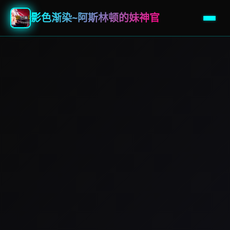
影色渐染~阿斯林顿的妹神官