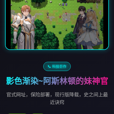
📞 科技巨作
影色渐染~阿斯林顿的妹神官
官式网址，保险部署，现行版降载，史之间上最
近诀窍