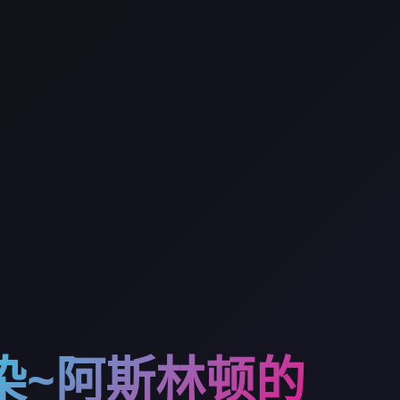
染~阿斯林顿的