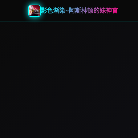
影色渐染~阿斯林顿的妹神官