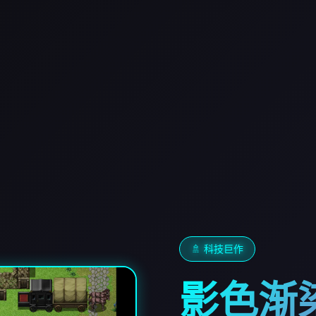
🚿 科技巨作
影色渐