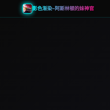
影色渐染~阿斯林顿的妹神官