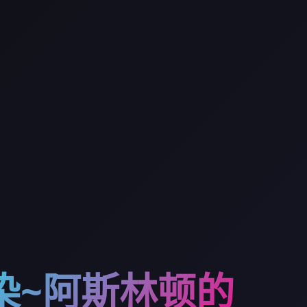
染~阿斯林顿的